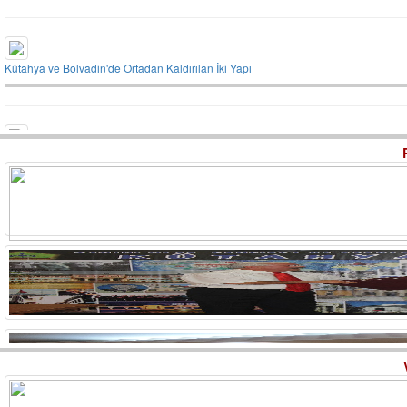
Kütahya ve Bolvadin'de Ortadan Kaldırılan İki Yapı
Germiyanoğulları Dönemi Kütahya Medreseleri - İsmail Çitfcioğlu
Kütahya Soğukçesme (Avdan) Köyü’nde Kurban Ritüeli - Adem KOÇ
Ahi Resul Zaviyesi ve Hisarcık'a Ait Bilgiler - Mustafa Güler