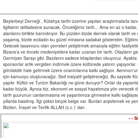
TERMAL VE TARIH TURIZMININ KESIŞTIĞI YERDE DEV PROJE
Beylerbeyi Derneği , Kütahya tarihi üzerine yapılan araştırmalarla t
ilgilisinin istifadesine sunacak. Önceliğimiz tarih... Ama en az o kadar,
alanlarını birlikte barındırıyor. Bu yüzden bizde dernek olarak tarih 
KÜTAHYA TARIH ATLASI ÇIKTI
yaşamış, bizde ecdadın bu güzel mirasına sadakat gösterelim. Eğitimd
Gelecek tasavvuru olan çevreleri yetiştirmek amacıyla eğitim faaliyet
Bizans'a ve önceki medeniyetlere kadar uzanan bir tarih. Olayların geçt
Germiyan Sarayı gibi. Bazılarını sadece kitaplardan okuyoruz. Ayakta ka
HASAN FEHMI KINAY, VALI ŞERIF YILMAZ’A 3 BOYUTLU ’KÜTAHYA TARIH ATLASI’ HEDIYE E
sponsorlar artık vergiden indirmek üzere kültürede yatırım yapıyorlar. Ç
görülebilir hale getirmek üzere onarımlarına katkı sağlıyor. Aenmon'un
için kamuoyu oluşturacağız. Sivil insiyatif geliştireceğiz. Bu sayede K
3 BOYUTLU ’KÜTAHYA TARIH ATLASI’ ÇIKTI
yapılır. Kültür ve Turizm Bakanlığı ne güne duruyor? Onlar da yapsınla
kadar büyük. Ayrıca biz, ekonomi ve sosyal hayatımıza yön verecek de
tarih şuurunun canlanmasına ve yaşantımıza girmesine katkı sağlayacak
yıllarda basılmış. İlgi çekici birçok belge var. Bunları arşivlemek ve 
KÜTAHYA BELEDIYE BAŞKANI SAYIN KAMIL SARAÇOĞLU'NA TEŞEKKÜRLER
Bizden, İnayet ve Tevfik ALLAH (c.c )' dan .
- - 
KÜTAHYA VALISI SAYIN ŞERIF YILMAZ'A TEŞEKKÜRLER