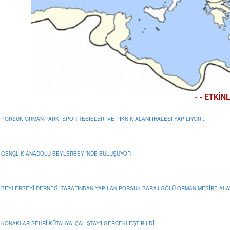
- - ETKİN
PORSUK ORMAN PARKI SPOR TESİSLERİ VE PİKNİK ALANI İHALESİ YAPILIYOR...
GENÇLIK ANADOLU BEYLERBEYI’NDE BULUŞUYOR
BEYLERBEYI DERNEĞI TARAFINDAN YAPILAN PORSUK BARAJ GÖLÜ ORMAN MESIRE ALANI
KONAKLAR ŞEHRİ KÜTAHYA” ÇALIŞTAY’I GERÇEKLEŞTİRİLDİ