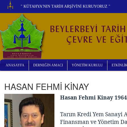
" KÜTAHYA'NIN TARİH ARŞİVİNİ KURUYORUZ "
ANASAYFA
DERNEĞİN AMACI
YÖNETİM KURULU
ETKİNLİ
HASAN FEHMİ KİNAY
Hasan Fehmi Kinay 196
Tarım Kredi Yem Sanayi A
Finansman ve Yönetim Da