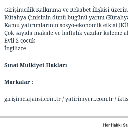
Girişimcilik Kalkınma ve Rekabet İlişkisi üzeri
Kütahya Çinisinin dünü bugünü yarını (Kütahya 
Kamu yatırımlarının sosyo-ekonomik etkisi (K
Çok sayıda makale ve haftalık yazılar kaleme a
Evli 2 çocuk
İngilizce
Sınai Mülkiyet Hakları
Markalar :
girişimciajansi.com.tr / yatirimyeri.com.tr / ik
Her Hakkı Sak